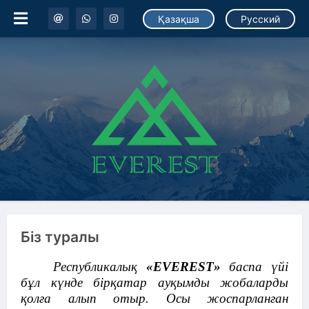
Қазақша
Русский
Біз туралы
Республикалық
«
EVEREST
»
баспа үйі
бұл күнде бірқатар ауқымды жобаларды
қолға алып отыр. Осы жоспарланған