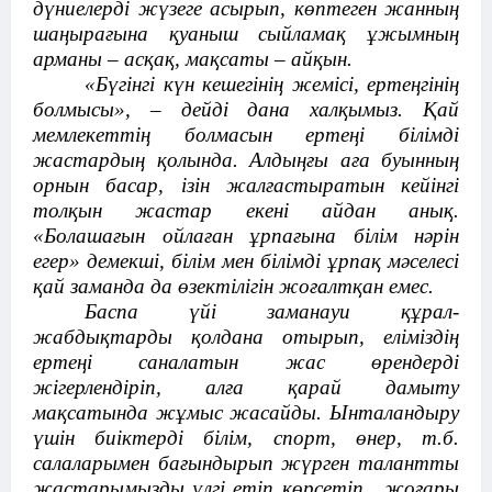
дүниелерді жүзеге асырып, көптеген жанның
шаңырағына қуаныш сыйламақ ұжымның
арманы – асқақ, мақсаты – айқын.
«Бүгінгі күн кешегінің жемісі, ертеңгінің
болмысы», – дейді дана халқымыз. Қай
мемлекеттің болмасын ертеңi бiлiмдi
жастардың қолында. Алдыңғы аға буынның
орнын басар, ізін жалғастыратын кейінгі
толқын жастар екені айдан анық.
«Болашағын ойлаған ұрпағына білім нәрін
егер» демекші, білім мен білімді ұрпақ мәселесі
қай заманда да өзектілігін жоғалтқан емес.
Баспа үйі заманауи құрал-
жабдықтарды қолдана отырып, еліміздің
ертеңі саналатын жас өрендерді
жігерлендіріп, алға қарай дамыту
мақсатында жұмыс жасайды. Ынталандыру
үшін биіктерді білім, спорт, өнер, т.б.
салаларымен бағындырып жүрген талантты
жастарымызды үлгі етіп көрсетіп, жоғары